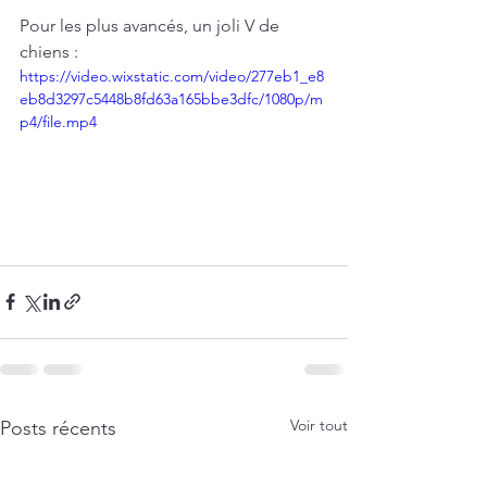
Pour les plus avancés, un joli V de 
chiens : 
https://video.wixstatic.com/video/277eb1_e8
eb8d3297c5448b8fd63a165bbe3dfc/1080p/m
p4/file.mp4
Voir tout
Posts récents