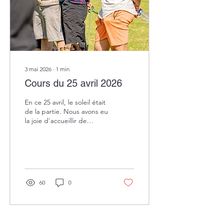
3 mai 2026
∙
1
min
Cours du 25 avril 2026
En ce 25 avril, le soleil était
de la partie. Nous avons eu
la joie d'accueillir de
nombreux duos
chien/maitre. L'équipe de
moniteurs était très
motivée et les chiens ont
très bien travaillé. Nous
avions également une
60
0
photographe : Julie
(https://www.instagram.com/j.s__photographie/).
Et le drone a pu, aussi,
prendre quelques vidéos.