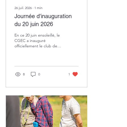
26 juil. 2026
∙
1
min
Journée d'inauguration
du 20 juin 2026
En ce 20 juin ensoleillé, le
CGEC a inauguré
officiellement le club de
Prevessin. Au programme
de la journée : rallye
toutous, démonstration
des disciplines et repas en
commun le soir (cochon à
8
0
1
la broche). Vous avez été
nombreux à venir assister à
cette journée festive. Et
nous vous en remercions.
Petit retour en images
(merci Julie!) sur cet après
midi ludique et joyeux :