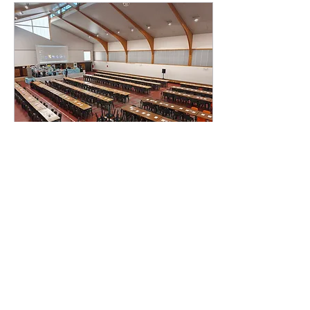
Un grand merci à toutes et
à tous pour cette superbe
journée!
14 mars 2026
∙
1
min
Loto du CGEC du 7 mars
2026
Le 7 mars dernier, a eu lieu
le loto du CGEC à la salle
Gaston Laverrière à
Prévessin. La soirée a été
un réel succès : plus de