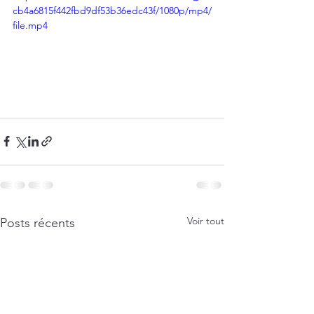
cb4a6815f442fbd9df53b36edc43f/1080p/mp4/
file.mp4
Voir tout
Posts récents