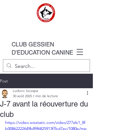
CLUB GESSIEN
D'EDUCATION CANINE
Post
Ludovic Szczapa
30 août 2025
1 min de lecture
J-7 avant la réouverture du
club
https://video.wixstatic.com/video/277eb1_8f
b00862222649b89f6825913f7bd7ec/1080p/mp