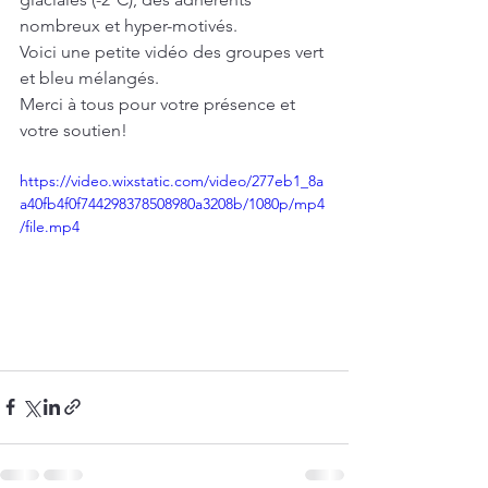
nombreux et hyper-motivés.
Voici une petite vidéo des groupes vert 
et bleu mélangés.
Merci à tous pour votre présence et 
votre soutien!
https://video.wixstatic.com/video/277eb1_8a
a40fb4f0f744298378508980a3208b/1080p/mp4
/file.mp4